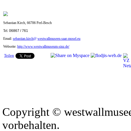
Sebastian Kirch, 6
6706 Perl-Besch
Tel.
06867 / 761
Email:
sebastian.kirch@
westwallmuseen-saar-mosel.eu
Webseite:
http://www.westwallmuseum-sinz.de/
Teilen
Copyright © westwallmusee
vorbehalten.